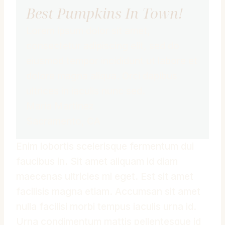
Best Pumpkins In Town!
Lorem ipsum dolor sit amet,
consectetur adipiscing elit, sed do
eiusmod tempor incididunt ut labore et
dolore magna aliqua. Orci dapibus
ultrices in iaculis nunc sed.
Maria Martinez
Sacramento, CA
Enim lobortis scelerisque fermentum dui
faucibus in. Sit amet aliquam id diam
maecenas ultricies mi eget. Est sit amet
facilisis magna etiam. Accumsan sit amet
nulla facilisi morbi tempus iaculis urna id.
Urna condimentum mattis pellentesque id