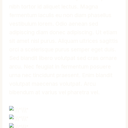
nibh tortor id aliquet lectus. Magna
fermentum iaculis eu non diam phasellus
vestibulum lorem. Odio aenean sed
adipiscing diam donec adipiscing. Ut etiam
sit amet nisl purus. Aliquam ultrices sagittis
orci a scelerisque purus semper eget duis.
Sed blandit libero volutpat sed cras ornare
arcu. Nec feugiat in fermentum posuere
urna nec tincidunt praesent. Enim blandit
volutpat maecenas volutpat. Arcu
bibendum at varius vel pharetra vel.