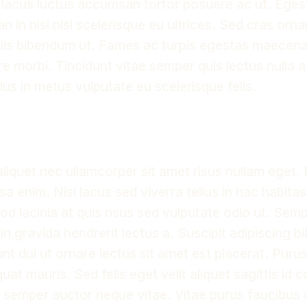
or lacus luctus accumsan tortor posuere ac ut. Ege
 in nisl nisi scelerisque eu ultrices. Sed cras orna
lis bibendum ut. Fames ac turpis egestas maecena
e morbi. Tincidunt vitae semper quis lectus nulla a
lus in metus vulputate eu scelerisque felis.
aliquet nec ullamcorper sit amet risus nullam eget.
a enim. Nisi lacus sed viverra tellus in hac habita
d lacinia at quis risus sed vulputate odio ut. Semp
in gravida hendrerit lectus a. Suscipit adipiscing 
dunt dui ut ornare lectus sit amet est placerat. Puru
at mauris. Sed felis eget velit aliquet sagittis id 
s semper auctor neque vitae. Vitae purus faucibus 