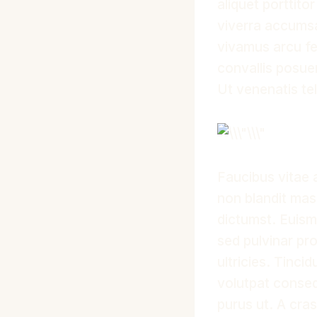
aliquet porttit
viverra accumsan
vivamus arcu fe
convallis posuer
Ut venenatis tel
Faucibus vitae 
non blandit mass
dictumst. Euismo
sed pulvinar pro
ultricies. Tinci
volutpat consequ
purus ut. A cra