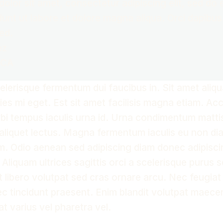
olor sit amet, consectetur adipiscing elit, sed do
dunt ut labore et dolore magna aliqua. Orci dapibus 
sed.
ez
 CA
celerisque fermentum dui faucibus in. Sit amet aliq
ies mi eget. Est sit amet facilisis magna etiam. A
orbi tempus iaculis urna id. Urna condimentum matti
d aliquet lectus. Magna fermentum iaculis eu non di
m. Odio aenean sed adipiscing diam donec adipiscin
 Aliquam ultrices sagittis orci a scelerisque purus
it libero volutpat sed cras ornare arcu. Nec feugia
c tincidunt praesent. Enim blandit volutpat maece
t varius vel pharetra vel.