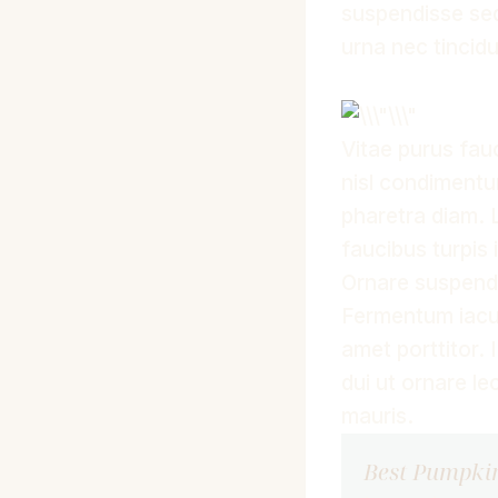
suspendisse sed 
urna nec tincid
Vitae purus fau
nisl condimentu
pharetra diam. L
faucibus turpis 
Ornare suspendi
Fermentum iacul
amet porttitor. 
dui ut ornare le
mauris.
Best Pumpki