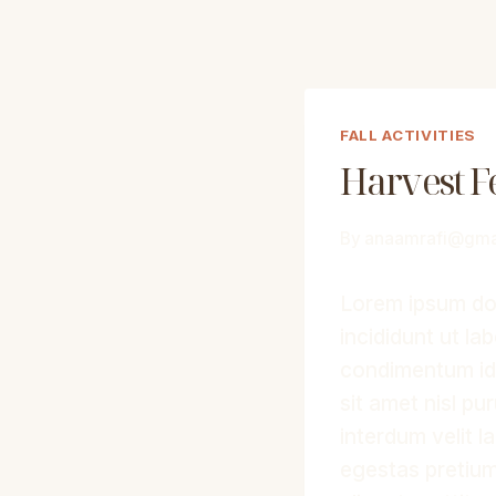
FALL ACTIVITIES
Harvest Fe
By
anaamrafi@gma
Lorem ipsum dol
incididunt ut la
condimentum id 
sit amet nisl pu
interdum velit l
egestas pretium