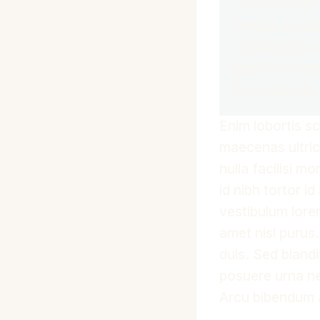
Lorem ipsum d
tempor incidi
iaculis nunc 
Maria Martin
Sacramento,
Enim lobortis s
maecenas ultric
nulla facilisi m
id nibh tortor i
vestibulum lore
amet nisl purus.
duis. Sed bland
posuere urna ne
Arcu bibendum a