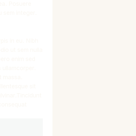
tea. Posuere
u sem integer.
pis in eu. Nibh
dio ut sem nulla
ibero enim sed
s ullamcorper.
t massa.
llentesque sit
lvinar.Tincidunt
t consequat