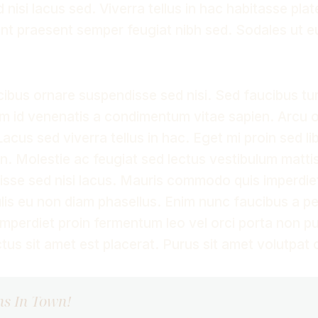
nisi lacus sed. Viverra tellus in hac habitasse pla
unt praesent semper feugiat nibh sed. Sodales ut e
cibus ornare suspendisse sed nisi. Sed faucibus tur
m id venenatis a condimentum vitae sapien. Arcu o
acus sed viverra tellus in hac. Eget mi proin sed l
in. Molestie ac feugiat sed lectus vestibulum matti
sse sed nisi lacus. Mauris commodo quis imperdie
is eu non diam phasellus. Enim nunc faucibus a pe
Imperdiet proin fermentum leo vel orci porta non pu
ctus sit amet est placerat. Purus sit amet volutpa
ns In Town!