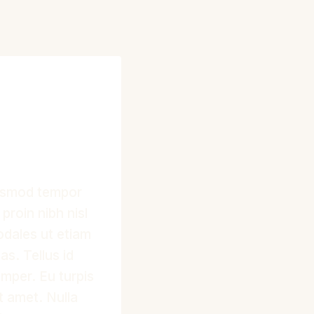
iusmod tempor
proin nibh nisl
odales ut etiam
as. Tellus id
emper. Eu turpis
t amet. Nulla