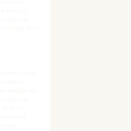
stas purus
re arcu dui
s pharetra
t volutpat diam.
 Molestie nunc
sse platea
er feugiat nibh
bibendum est
s sit amet
consectetur
ornare