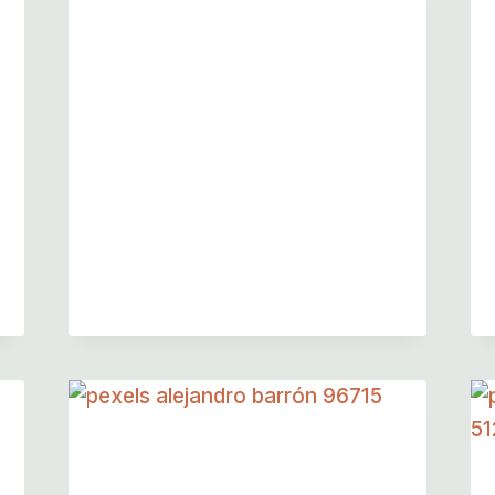
Kid\’s Night