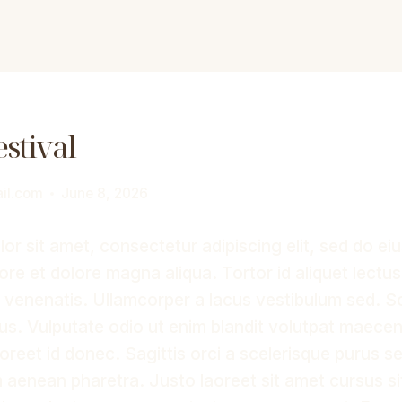
stival
il.com
June 8, 2026
or sit amet, consectetur adipiscing elit, sed do e
bore et dolore magna aliqua. Tortor id aliquet lectus 
venenatis. Ullamcorper a lacus vestibulum sed. S
rus. Vulputate odio ut enim blandit volutpat maecen
aoreet id donec. Sagittis orci a scelerisque purus s
 aenean pharetra. Justo laoreet sit amet cursus si