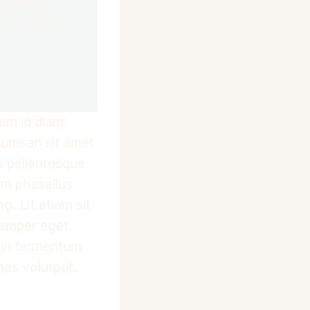
 eiusmod
ultrices in
uam id diam
ccumsan sit amet
s pellentesque
am phasellus
g. Ut etiam sit
 semper eget
t in fermentum
nas volutpat.