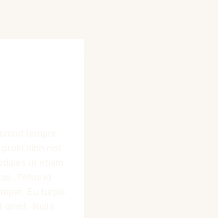
iusmod tempor
proin nibh nisl
odales ut etiam
as. Tellus id
emper. Eu turpis
t amet. Nulla