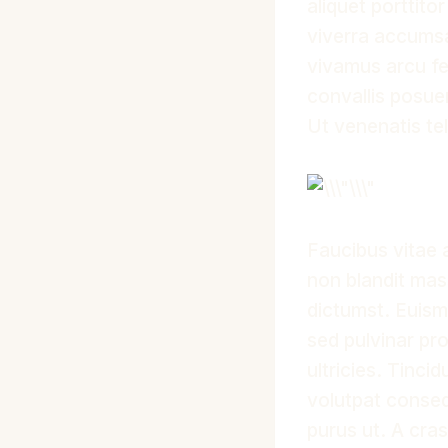
aliquet porttit
viverra accumsan
vivamus arcu fe
convallis posuer
Ut venenatis tel
Faucibus vitae 
non blandit mass
dictumst. Euismo
sed pulvinar pro
ultricies. Tinci
volutpat consequ
purus ut. A cra