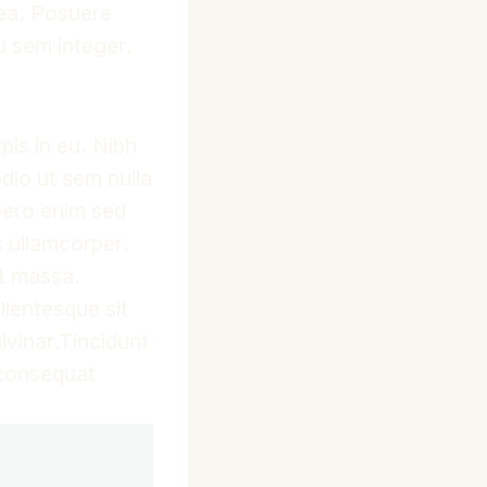
tea. Posuere
u sem integer.
pis in eu. Nibh
dio ut sem nulla
ibero enim sed
s ullamcorper.
t massa.
llentesque sit
lvinar.Tincidunt
t consequat