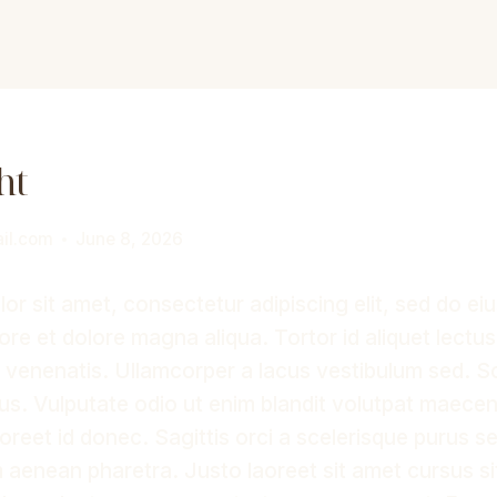
ht
il.com
June 8, 2026
or sit amet, consectetur adipiscing elit, sed do e
bore et dolore magna aliqua. Tortor id aliquet lectus 
venenatis. Ullamcorper a lacus vestibulum sed. S
rus. Vulputate odio ut enim blandit volutpat maecen
aoreet id donec. Sagittis orci a scelerisque purus s
 aenean pharetra. Justo laoreet sit amet cursus si