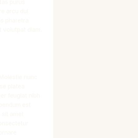
stas purus
re arcu dui
s pharetra
t volutpat diam.
 Molestie nunc
sse platea
er feugiat nibh
bibendum est
s sit amet
consectetur
ornare