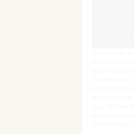
Lorem ipsum d
tempor incidi
iaculis nunc 
Maria Martin
Sacramento,
Enim lobortis s
maecenas ultric
nulla facilisi m
id nibh tortor i
vestibulum lore
amet nisl purus.
duis. Sed bland
posuere urna ne
Arcu bibendum a