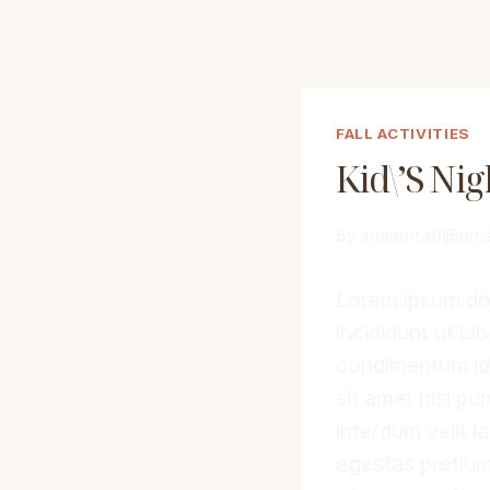
FALL ACTIVITIES
Kid\’s Nig
By
anaamrafi@gma
Lorem ipsum dol
incididunt ut la
condimentum id 
sit amet nisl pu
interdum velit l
egestas pretium