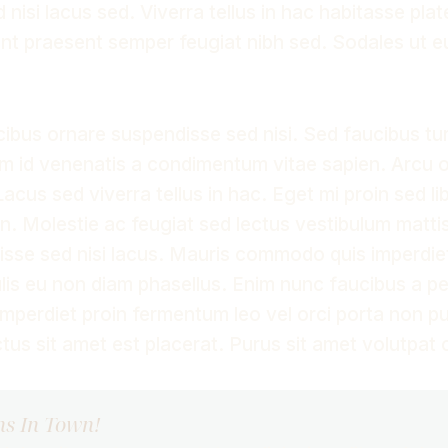
nisi lacus sed. Viverra tellus in hac habitasse pla
unt praesent semper feugiat nibh sed. Sodales ut e
cibus ornare suspendisse sed nisi. Sed faucibus tur
m id venenatis a condimentum vitae sapien. Arcu o
acus sed viverra tellus in hac. Eget mi proin sed l
in. Molestie ac feugiat sed lectus vestibulum matti
sse sed nisi lacus. Mauris commodo quis imperdie
is eu non diam phasellus. Enim nunc faucibus a pe
Imperdiet proin fermentum leo vel orci porta non pu
ctus sit amet est placerat. Purus sit amet volutpa
ns In Town!