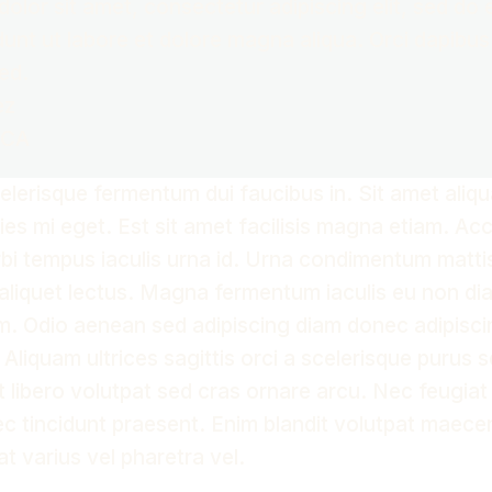
olor sit amet, consectetur adipiscing elit, sed do
dunt ut labore et dolore magna aliqua. Orci dapibus 
sed.
ez
 CA
celerisque fermentum dui faucibus in. Sit amet aliq
ies mi eget. Est sit amet facilisis magna etiam. A
orbi tempus iaculis urna id. Urna condimentum matti
d aliquet lectus. Magna fermentum iaculis eu non di
m. Odio aenean sed adipiscing diam donec adipiscin
 Aliquam ultrices sagittis orci a scelerisque purus
it libero volutpat sed cras ornare arcu. Nec feugia
c tincidunt praesent. Enim blandit volutpat maece
t varius vel pharetra vel.