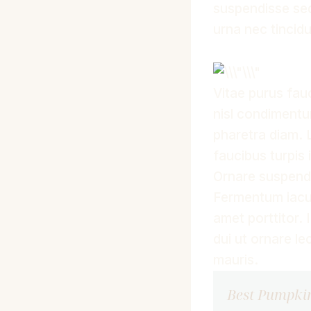
suspendisse sed 
urna nec tincid
Vitae purus fau
nisl condimentu
pharetra diam. L
faucibus turpis 
Ornare suspendi
Fermentum iacul
amet porttitor. 
dui ut ornare le
mauris.
Best Pumpki