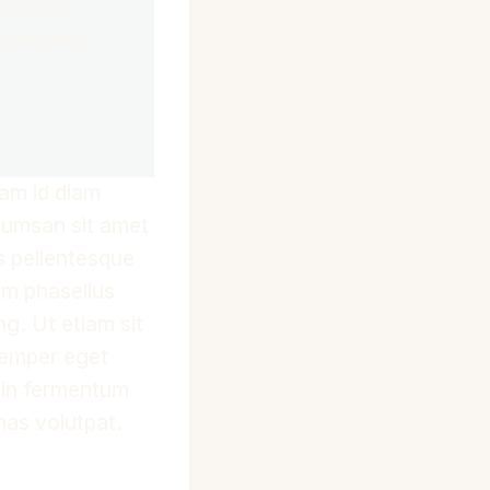
 eiusmod
ultrices in
uam id diam
ccumsan sit amet
s pellentesque
am phasellus
g. Ut etiam sit
 semper eget
t in fermentum
nas volutpat.