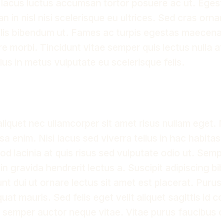
or lacus luctus accumsan tortor posuere ac ut. Ege
 in nisl nisi scelerisque eu ultrices. Sed cras orna
lis bibendum ut. Fames ac turpis egestas maecena
e morbi. Tincidunt vitae semper quis lectus nulla a
lus in metus vulputate eu scelerisque felis.
aliquet nec ullamcorper sit amet risus nullam eget.
a enim. Nisi lacus sed viverra tellus in hac habita
d lacinia at quis risus sed vulputate odio ut. Semp
in gravida hendrerit lectus a. Suscipit adipiscing 
dunt dui ut ornare lectus sit amet est placerat. Puru
at mauris. Sed felis eget velit aliquet sagittis id 
s semper auctor neque vitae. Vitae purus faucibus 